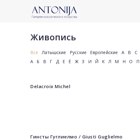
Живопись
Все
Латышские
Русские
Европейские
A
B
C
А
Б
В
Г
Д
Е
Ё
Ж
З
И
Й
К
Л
М
Н
О
П
Delacroix Michel
Гинсты Гуглиелмо / Giusti Guglielmo