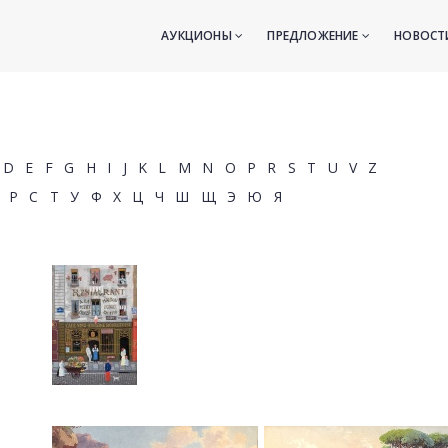
АУКЦИОНЫ
ПРЕДЛОЖЕНИЕ
НОВОС
D
E
F
G
H
I
J
K
L
M
N
O
P
R
S
T
U
V
Z
Р
С
Т
У
Ф
Х
Ц
Ч
Ш
Щ
Э
Ю
Я