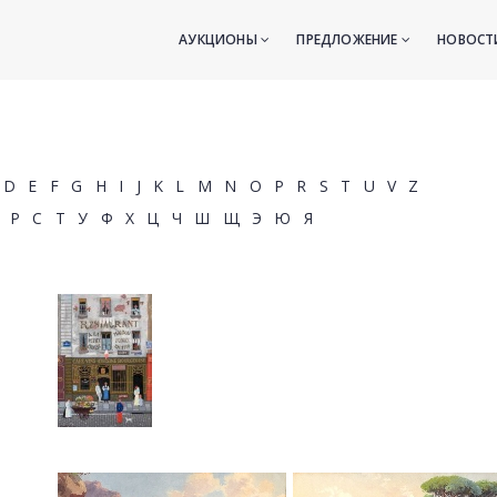
АУКЦИОНЫ
ПРЕДЛОЖЕНИЕ
НОВОС
D
E
F
G
H
I
J
K
L
M
N
O
P
R
S
T
U
V
Z
Р
С
Т
У
Ф
Х
Ц
Ч
Ш
Щ
Э
Ю
Я