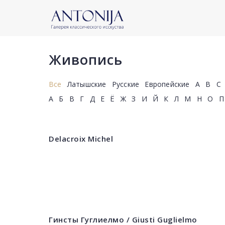
Живопись
Все
Латышские
Русские
Европейские
A
B
C
А
Б
В
Г
Д
Е
Ё
Ж
З
И
Й
К
Л
М
Н
О
П
Delacroix Michel
Гинсты Гуглиелмо / Giusti Guglielmo