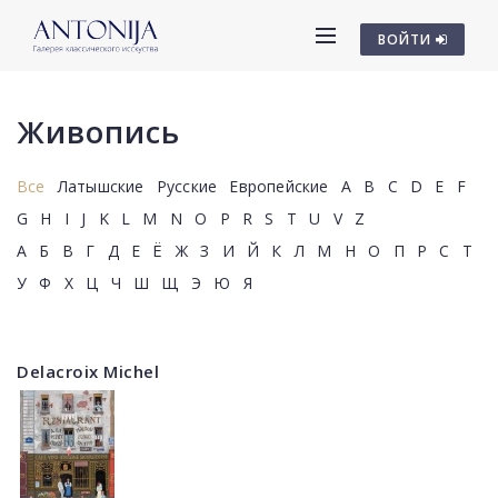
ВОЙТИ
Живопись
Все
Латышские
Русские
Европейские
A
B
C
D
E
F
G
H
I
J
K
L
M
N
O
P
R
S
T
U
V
Z
А
Б
В
Г
Д
Е
Ё
Ж
З
И
Й
К
Л
М
Н
О
П
Р
С
Т
У
Ф
Х
Ц
Ч
Ш
Щ
Э
Ю
Я
Delacroix Michel