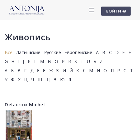
ВОЙТИ
Живопись
Все
Латышские
Русские
Европейские
A
B
C
D
E
F
G
H
I
J
K
L
M
N
O
P
R
S
T
U
V
Z
А
Б
В
Г
Д
Е
Ё
Ж
З
И
Й
К
Л
М
Н
О
П
Р
С
Т
У
Ф
Х
Ц
Ч
Ш
Щ
Э
Ю
Я
Delacroix Michel