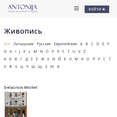
ВОЙТИ
Живопись
Все
Латышские
Русские
Европейские
A
B
C
D
E
F
G
H
I
J
K
L
M
N
O
P
R
S
T
U
V
Z
А
Б
В
Г
Д
Е
Ё
Ж
З
И
Й
К
Л
М
Н
О
П
Р
С
Т
У
Ф
Х
Ц
Ч
Ш
Щ
Э
Ю
Я
Delacroix Michel