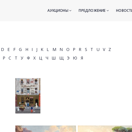
АУКЦИОНЫ
ПРЕДЛОЖЕНИЕ
НОВОС
D
E
F
G
H
I
J
K
L
M
N
O
P
R
S
T
U
V
Z
Р
С
Т
У
Ф
Х
Ц
Ч
Ш
Щ
Э
Ю
Я