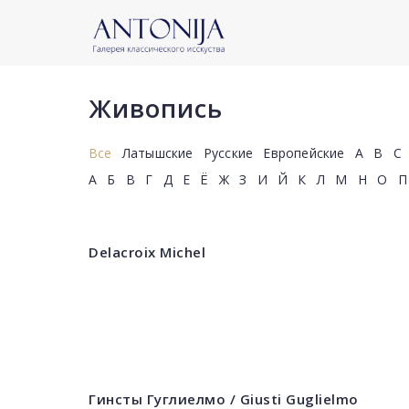
Живопись
Все
Латышские
Русские
Европейские
A
B
C
А
Б
В
Г
Д
Е
Ё
Ж
З
И
Й
К
Л
М
Н
О
П
Delacroix Michel
Гинсты Гуглиелмо / Giusti Guglielmo