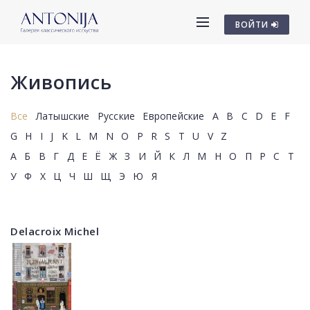
ВОЙТИ
Живопись
Все
Латышские
Русские
Европейские
A
B
C
D
E
F
G
H
I
J
K
L
M
N
O
P
R
S
T
U
V
Z
А
Б
В
Г
Д
Е
Ё
Ж
З
И
Й
К
Л
М
Н
О
П
Р
С
Т
У
Ф
Х
Ц
Ч
Ш
Щ
Э
Ю
Я
Delacroix Michel