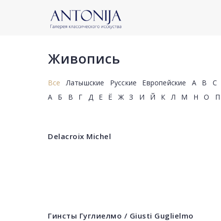
Живопись
Все
Латышские
Русские
Европейские
A
B
C
А
Б
В
Г
Д
Е
Ё
Ж
З
И
Й
К
Л
М
Н
О
П
Delacroix Michel
Гинсты Гуглиелмо / Giusti Guglielmo