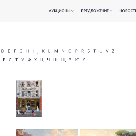
АУКЦИОНЫ
ПРЕДЛОЖЕНИЕ
НОВОС
D
E
F
G
H
I
J
K
L
M
N
O
P
R
S
T
U
V
Z
Р
С
Т
У
Ф
Х
Ц
Ч
Ш
Щ
Э
Ю
Я