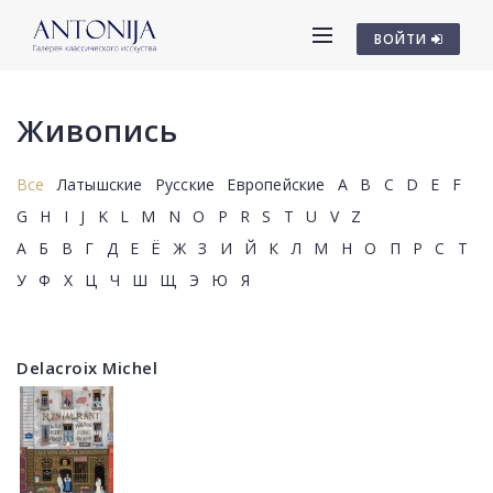
ВОЙТИ
Живопись
Все
Латышские
Русские
Европейские
A
B
C
D
E
F
G
H
I
J
K
L
M
N
O
P
R
S
T
U
V
Z
А
Б
В
Г
Д
Е
Ё
Ж
З
И
Й
К
Л
М
Н
О
П
Р
С
Т
У
Ф
Х
Ц
Ч
Ш
Щ
Э
Ю
Я
Delacroix Michel