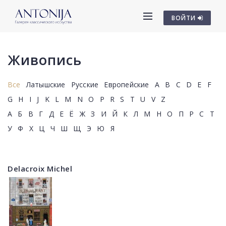
ВОЙТИ
Живопись
Все
Латышские
Русские
Европейские
A
B
C
D
E
F
G
H
I
J
K
L
M
N
O
P
R
S
T
U
V
Z
А
Б
В
Г
Д
Е
Ё
Ж
З
И
Й
К
Л
М
Н
О
П
Р
С
Т
У
Ф
Х
Ц
Ч
Ш
Щ
Э
Ю
Я
Delacroix Michel