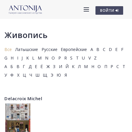
ВОЙТИ
Живопись
Все
Латышские
Русские
Европейские
A
B
C
D
E
F
G
H
I
J
K
L
M
N
O
P
R
S
T
U
V
Z
А
Б
В
Г
Д
Е
Ё
Ж
З
И
Й
К
Л
М
Н
О
П
Р
С
Т
У
Ф
Х
Ц
Ч
Ш
Щ
Э
Ю
Я
Delacroix Michel