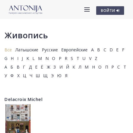
ВОЙТИ
Живопись
Все
Латышские
Русские
Европейские
A
B
C
D
E
F
G
H
I
J
K
L
M
N
O
P
R
S
T
U
V
Z
А
Б
В
Г
Д
Е
Ё
Ж
З
И
Й
К
Л
М
Н
О
П
Р
С
Т
У
Ф
Х
Ц
Ч
Ш
Щ
Э
Ю
Я
Delacroix Michel