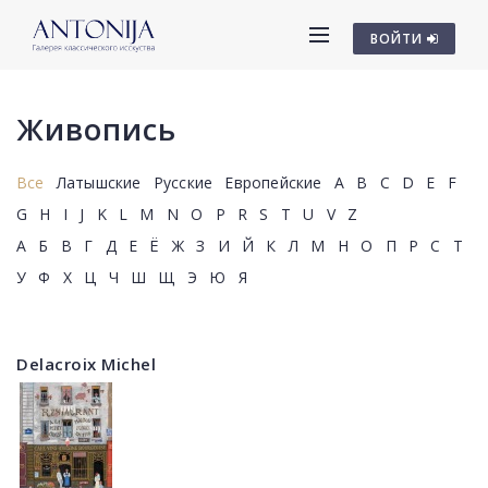
ВОЙТИ
Живопись
Все
Латышские
Русские
Европейские
A
B
C
D
E
F
G
H
I
J
K
L
M
N
O
P
R
S
T
U
V
Z
А
Б
В
Г
Д
Е
Ё
Ж
З
И
Й
К
Л
М
Н
О
П
Р
С
Т
У
Ф
Х
Ц
Ч
Ш
Щ
Э
Ю
Я
Delacroix Michel