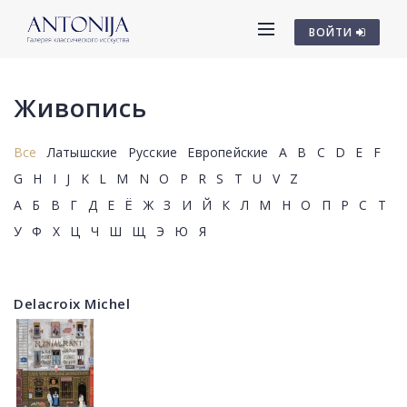
ВОЙТИ
Живопись
Все
Латышские
Русские
Европейские
A
B
C
D
E
F
G
H
I
J
K
L
M
N
O
P
R
S
T
U
V
Z
А
Б
В
Г
Д
Е
Ё
Ж
З
И
Й
К
Л
М
Н
О
П
Р
С
Т
У
Ф
Х
Ц
Ч
Ш
Щ
Э
Ю
Я
Delacroix Michel