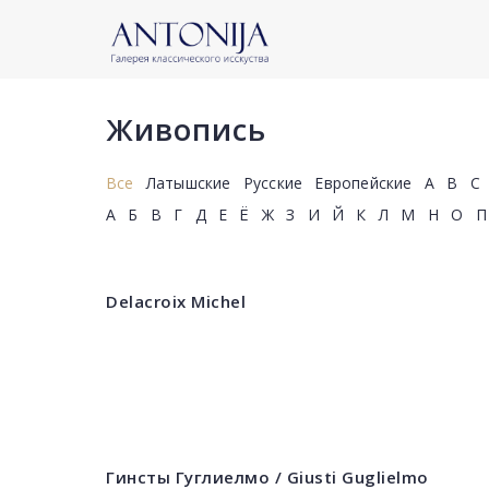
Живопись
Все
Латышские
Русские
Европейские
A
B
C
А
Б
В
Г
Д
Е
Ё
Ж
З
И
Й
К
Л
М
Н
О
П
Delacroix Michel
Гинсты Гуглиелмо / Giusti Guglielmo