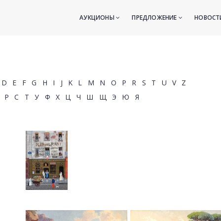
АУКЦИОНЫ
ПРЕДЛОЖЕНИЕ
НОВОС
D
E
F
G
H
I
J
K
L
M
N
O
P
R
S
T
U
V
Z
Р
С
Т
У
Ф
Х
Ц
Ч
Ш
Щ
Э
Ю
Я