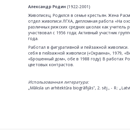
Александр Родин
(1922-2001)
Живописец. Родился в семье крестьян. Жена Расм
отдел живописи ЛГХА, дипломная работа «На охо
различных рижских средних школах как учитель р
участвовал с 1956 года; Активный участник гру
года.
Работал в фигуративной и пейзажной живописи.
себя в пейзажной живописи («Окраина», 1979, «Ве
«Брошенный дом», обе в 1988 году) В работах Р
цветовых контрастов.
Использованная литература:
„Māksla un arhitektūra biogrāfijās”, 2. sēj., - R.: „Latv