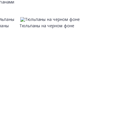
ьпанами
паны
Тюльпаны на черном фоне