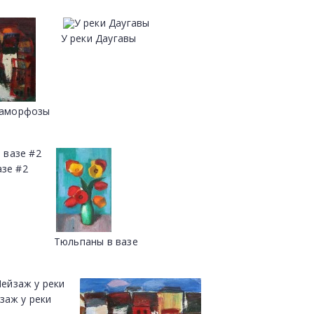
У реки Даугавы
таморфозы
азе #2
Тюльпаны в вазе
заж у реки