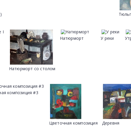
)
Тюль
Натюрморт
У реки
Ут
Натюрморт со столом
ная композиция #3
Цветочная композиция
Деревня