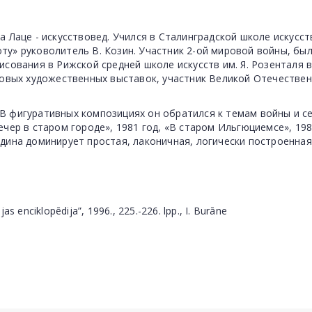
а Лаце - искусствовед. Учился в Сталинградской школе искус
ту» руковолитель В. Козин. Участник 2-ой мировой войны, бы
исования в Рижской средней школе искусств им. Я. Розенталя 
пповых художественных выставок, участник Великой Отечестве
 В фигуративных композициях он обратился к темам войны и с
чер в старом городе», 1981 год, «В старом Ильгюциемсе», 1984
одина доминирует простая, лаконичная, логически построенна
ijas enciklopēdija”, 1996., 225.-226. lpp., I. Burāne