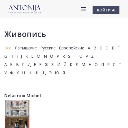
ВОЙТИ
Живопись
Все
Латышские
Русские
Европейские
A
B
C
D
E
F
G
H
I
J
K
L
M
N
O
P
R
S
T
U
V
Z
А
Б
В
Г
Д
Е
Ё
Ж
З
И
Й
К
Л
М
Н
О
П
Р
С
Т
У
Ф
Х
Ц
Ч
Ш
Щ
Э
Ю
Я
Delacroix Michel