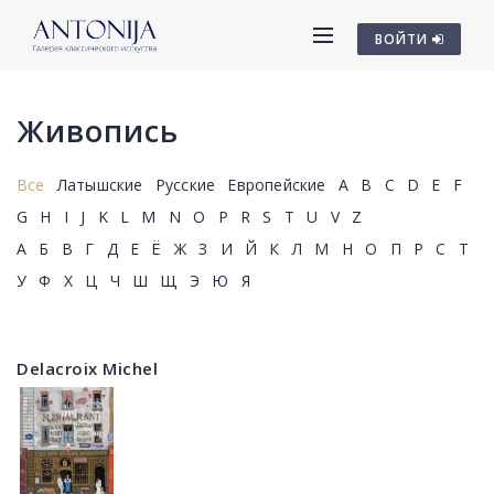
ВОЙТИ
Живопись
Все
Латышские
Русские
Европейские
A
B
C
D
E
F
G
H
I
J
K
L
M
N
O
P
R
S
T
U
V
Z
А
Б
В
Г
Д
Е
Ё
Ж
З
И
Й
К
Л
М
Н
О
П
Р
С
Т
У
Ф
Х
Ц
Ч
Ш
Щ
Э
Ю
Я
Delacroix Michel