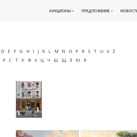
АУКЦИОНЫ
ПРЕДЛОЖЕНИЕ
НОВОС
D
E
F
G
H
I
J
K
L
M
N
O
P
R
S
T
U
V
Z
Р
С
Т
У
Ф
Х
Ц
Ч
Ш
Щ
Э
Ю
Я