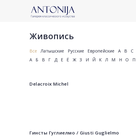
Живопись
Все
Латышские
Русские
Европейские
A
B
C
А
Б
В
Г
Д
Е
Ё
Ж
З
И
Й
К
Л
М
Н
О
П
Delacroix Michel
Гинсты Гуглиелмо / Giusti Guglielmo