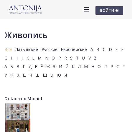
ВОЙТИ
Живопись
Все
Латышские
Русские
Европейские
A
B
C
D
E
F
G
H
I
J
K
L
M
N
O
P
R
S
T
U
V
Z
А
Б
В
Г
Д
Е
Ё
Ж
З
И
Й
К
Л
М
Н
О
П
Р
С
Т
У
Ф
Х
Ц
Ч
Ш
Щ
Э
Ю
Я
Delacroix Michel