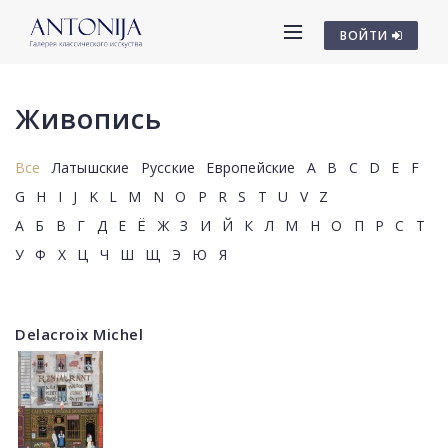
ВОЙТИ
Живопись
Все
Латышские
Русские
Европейские
A
B
C
D
E
F
G
H
I
J
K
L
M
N
O
P
R
S
T
U
V
Z
А
Б
В
Г
Д
Е
Ё
Ж
З
И
Й
К
Л
М
Н
О
П
Р
С
Т
У
Ф
Х
Ц
Ч
Ш
Щ
Э
Ю
Я
Delacroix Michel