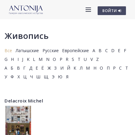
ВОЙТИ
Живопись
Все
Латышские
Русские
Европейские
A
B
C
D
E
F
G
H
I
J
K
L
M
N
O
P
R
S
T
U
V
Z
А
Б
В
Г
Д
Е
Ё
Ж
З
И
Й
К
Л
М
Н
О
П
Р
С
Т
У
Ф
Х
Ц
Ч
Ш
Щ
Э
Ю
Я
Delacroix Michel