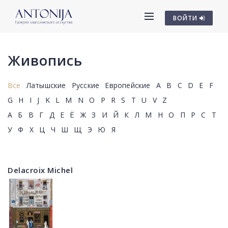
ВОЙТИ
Живопись
Все
Латышские
Русские
Европейские
A
B
C
D
E
F
G
H
I
J
K
L
M
N
O
P
R
S
T
U
V
Z
А
Б
В
Г
Д
Е
Ё
Ж
З
И
Й
К
Л
М
Н
О
П
Р
С
Т
У
Ф
Х
Ц
Ч
Ш
Щ
Э
Ю
Я
Delacroix Michel