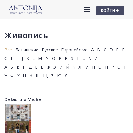
ВОЙТИ
Живопись
Все
Латышские
Русские
Европейские
A
B
C
D
E
F
G
H
I
J
K
L
M
N
O
P
R
S
T
U
V
Z
А
Б
В
Г
Д
Е
Ё
Ж
З
И
Й
К
Л
М
Н
О
П
Р
С
Т
У
Ф
Х
Ц
Ч
Ш
Щ
Э
Ю
Я
Delacroix Michel