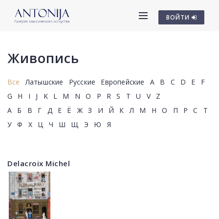
ВОЙТИ
Живопись
Все
Латышские
Русские
Европейские
A
B
C
D
E
F
G
H
I
J
K
L
M
N
O
P
R
S
T
U
V
Z
А
Б
В
Г
Д
Е
Ё
Ж
З
И
Й
К
Л
М
Н
О
П
Р
С
Т
У
Ф
Х
Ц
Ч
Ш
Щ
Э
Ю
Я
Delacroix Michel