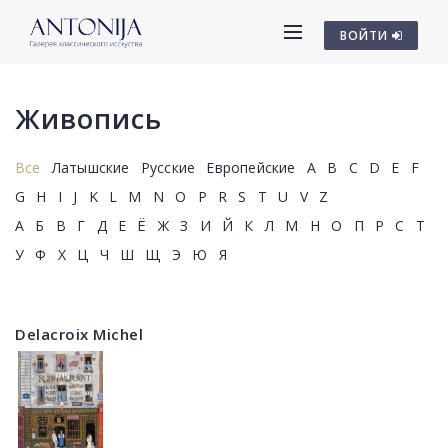
ВОЙТИ
Живопись
Все
Латышские
Русские
Европейские
A
B
C
D
E
F
G
H
I
J
K
L
M
N
O
P
R
S
T
U
V
Z
А
Б
В
Г
Д
Е
Ё
Ж
З
И
Й
К
Л
М
Н
О
П
Р
С
Т
У
Ф
Х
Ц
Ч
Ш
Щ
Э
Ю
Я
Delacroix Michel