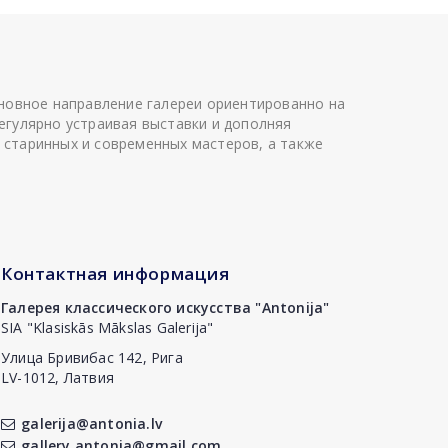
сновное направление галереи ориентированно на
егулярно устраивая выставки и дополняя
 старинных и современных мастеров, а также
Контактная информация
Галерея классического искусства "Antonija"
SIA "Klasiskās Mākslas Galerija"
Улица Бривибас 142, Рига
LV-1012, Латвия
galerija@antonia.lv
gallery.antonia@gmail.com