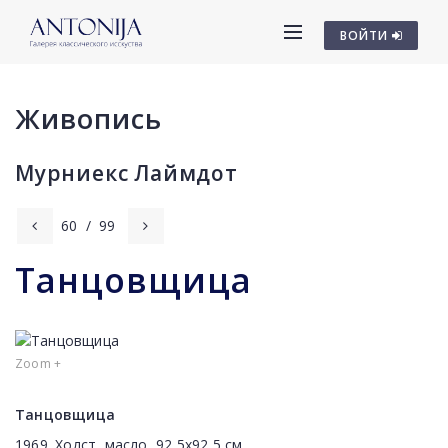
ВОЙТИ
Живопись
Мурниекс Лаймдот
60
/
99
Танцовщица
Zoom +
Танцовщица
1969. Холст, масло, 92,5x92,5 cм