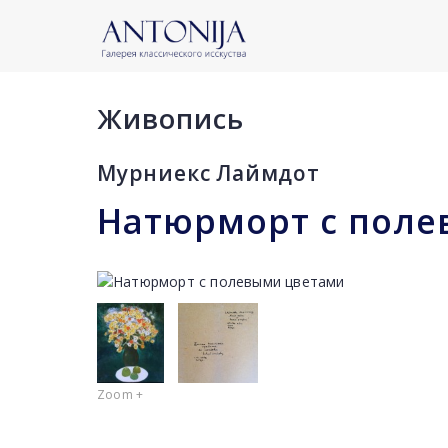
Живопись
Мурниекс Лаймдот
Натюрморт с пол
Zoom +