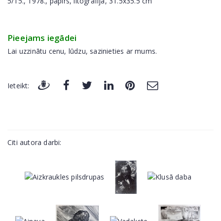
5/15., 1978., papīrs, litogrāfija, 31.5x35.5 cm
Pieejams iegādei
Lai uzzinātu cenu, lūdzu, sazinieties ar mums.
Ieteikt:
Citi autora darbi: