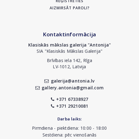
REĢISTRĒTIES
AIZMIRSĀT PAROLI?
Kontaktinformācija
Klasiskās mākslas galerija "Antonija"
SIA "Klasiskās Mākslas Galerija"
Brīvības iela 142, Rīga
LV-1012, Latvija
galerija@antonia.lv
gallery.antonia@gmail.com
+371 67338927
+371 29210081
Darba laiks:
Pirmdiena - piektdiena: 10:00 - 18:00
Sestdiena: pēc vienošanās