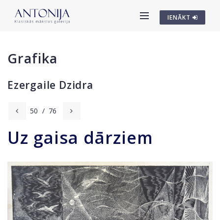
IENĀKT
Grafika
Ezergaile Dzidra
50
/
76
Uz gaisa dārziem