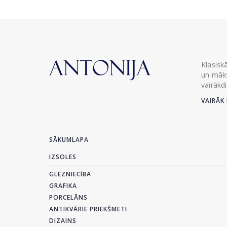
Klasisk
un māks
vairākd
VAIRĀK 
SĀKUMLAPA
IZSOLES
GLEZNIECĪBA
GRAFIKA
PORCELĀNS
ANTIKVĀRIE PRIEKŠMETI
DIZAINS