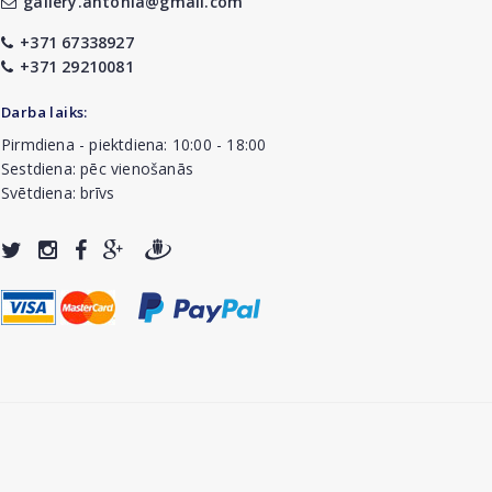
gallery.antonia@gmail.com
+371 67338927
+371 29210081
Darba laiks:
Pirmdiena - piektdiena: 10:00 - 18:00
Sestdiena: pēc vienošanās
Svētdiena: brīvs