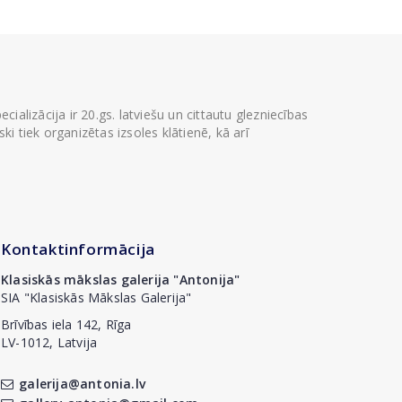
ializācija ir 20.gs. latviešu un cittautu glezniecības
i tiek organizētas izsoles klātienē, kā arī
Kontaktinformācija
Klasiskās mākslas galerija "Antonija"
SIA "Klasiskās Mākslas Galerija"
Brīvības iela 142, Rīga
LV-1012, Latvija
galerija@antonia.lv