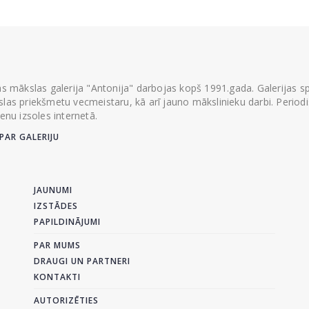
ās mākslas galerija "Antonija" darbojas kopš 1991.gada. Galerijas spec
las priekšmetu vecmeistaru, kā arī jauno mākslinieku darbi. Periodisk
ienu izsoles internetā.
PAR GALERIJU
JAUNUMI
IZSTĀDES
PAPILDINĀJUMI
PAR MUMS
DRAUGI UN PARTNERI
KONTAKTI
AUTORIZĒTIES