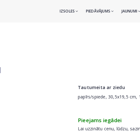
IZSOLES
PIEDĀVĀJUMS
JAUNUMI
u
Tautumeita ar ziedu
papīrs/spiede, 30,5x19,5 cm, 
Pieejams iegādei
Lai uzzinātu cenu, lūdzu, sazi