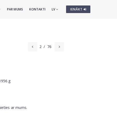
PAR MUMS
KONTAKTI
LV
IENĀKT
2
/
76
1956.g
nieties ar mums.