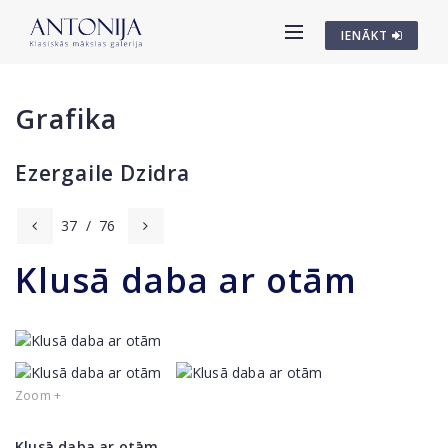
IENĀKT
Grafika
Ezergaile Dzidra
37
/
76
Klusā daba ar otām
Zoom +
Klusā daba ar otām