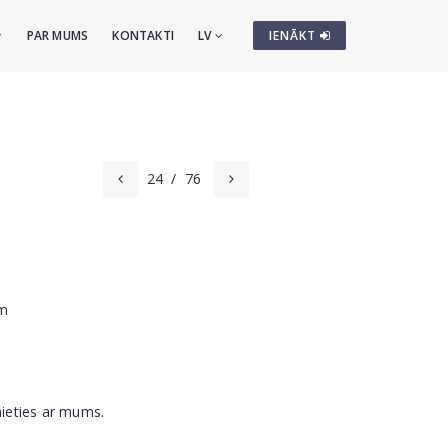
PAR MUMS
KONTAKTI
LV
IENĀKT
24
/
76
cm
nieties ar mums.