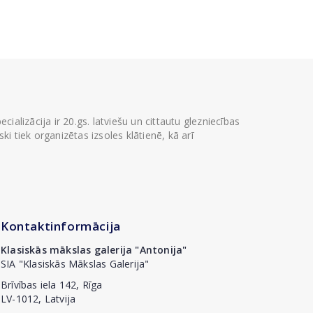
ializācija ir 20.gs. latviešu un cittautu glezniecības
i tiek organizētas izsoles klātienē, kā arī
Kontaktinformācija
Klasiskās mākslas galerija "Antonija"
SIA "Klasiskās Mākslas Galerija"
Brīvības iela 142, Rīga
LV-1012, Latvija