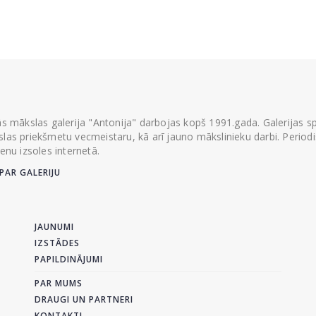
ās mākslas galerija "Antonija" darbojas kopš 1991.gada. Galerijas spec
las priekšmetu vecmeistaru, kā arī jauno mākslinieku darbi. Periodisk
ienu izsoles internetā.
PAR GALERIJU
JAUNUMI
IZSTĀDES
PAPILDINĀJUMI
PAR MUMS
DRAUGI UN PARTNERI
KONTAKTI