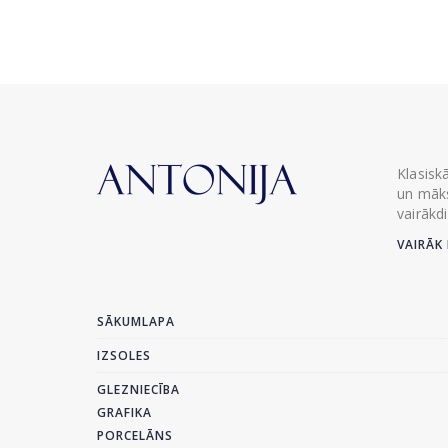
Klasisk
un māks
vairākd
VAIRĀK 
SĀKUMLAPA
IZSOLES
GLEZNIECĪBA
GRAFIKA
PORCELĀNS