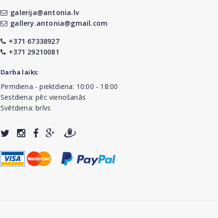
galerija@antonia.lv
gallery.antonia@gmail.com
+371 67338927
+371 29210081
Darba laiks:
Pirmdiena - piektdiena: 10:00 - 18:00
Sestdiena: pēc vienošanās
Svētdiena: brīvs