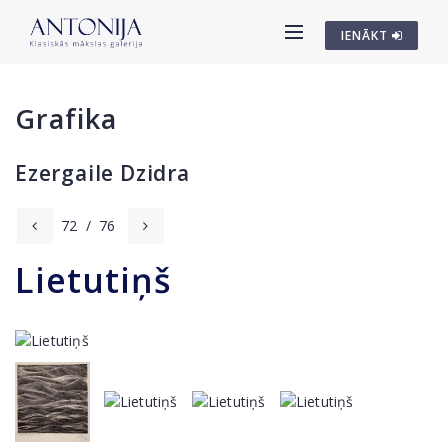
IENĀKT
Grafika
Ezergaile Dzidra
72
/
76
Lietutiņš