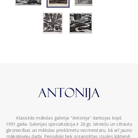
Klasiskās mākslas galerija "Antonija" darbojas kopš
1991.gada. Galerijas specializācija ir 20.gs. latviešu un cittautu
glezniecības un mākslas priekšmetu vecmeistaru, kā arī jauno
mākslinieku darbi. Periodiski tiek organizētas izsoles klātienē,