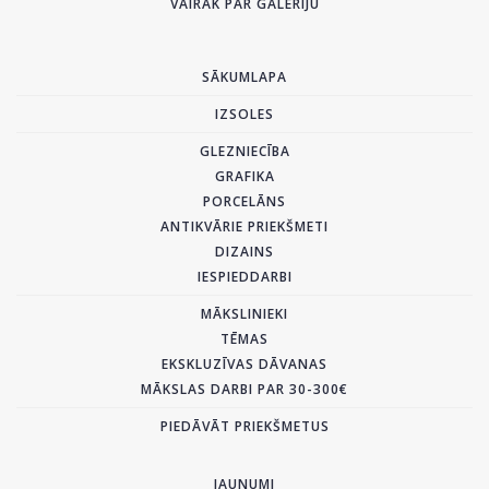
VAIRĀK PAR GALERIJU
SĀKUMLAPA
IZSOLES
GLEZNIECĪBA
GRAFIKA
PORCELĀNS
ANTIKVĀRIE PRIEKŠMETI
DIZAINS
IESPIEDDARBI
MĀKSLINIEKI
TĒMAS
EKSKLUZĪVAS DĀVANAS
MĀKSLAS DARBI PAR 30-300€
PIEDĀVĀT PRIEKŠMETUS
JAUNUMI