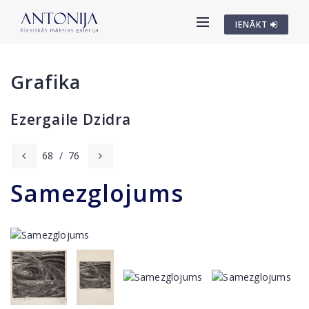
IENĀKT
Grafika
Ezergaile Dzidra
68
/
76
Samezglojums