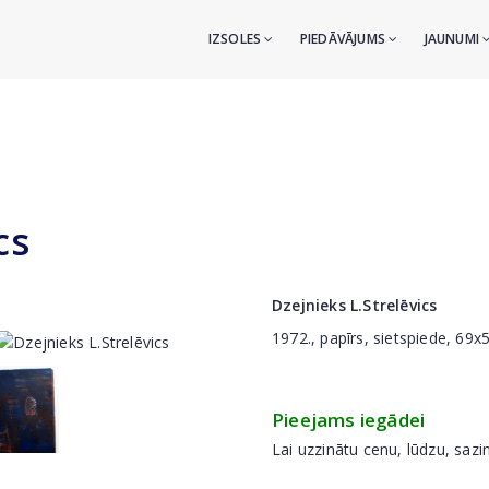
IZSOLES
PIEDĀVĀJUMS
JAUNUMI
cs
Dzejnieks L.Strelēvics
1972., papīrs, sietspiede, 69
Pieejams iegādei
Lai uzzinātu cenu, lūdzu, sazi