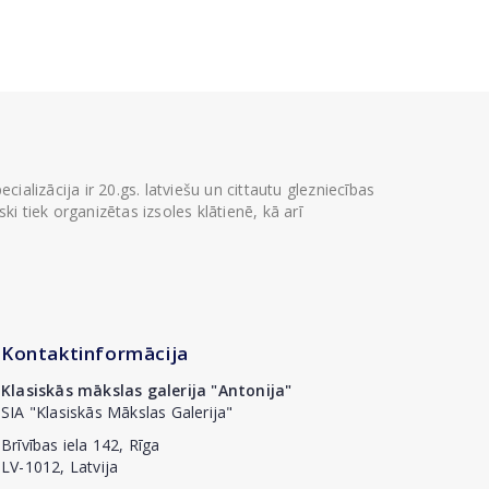
ializācija ir 20.gs. latviešu un cittautu glezniecības
i tiek organizētas izsoles klātienē, kā arī
Kontaktinformācija
Klasiskās mākslas galerija "Antonija"
SIA "Klasiskās Mākslas Galerija"
Brīvības iela 142, Rīga
LV-1012, Latvija