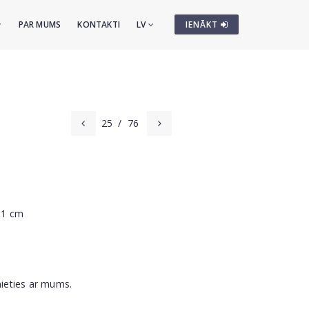
PAR MUMS
KONTAKTI
LV
IENĀKT
25
/
76
x51 cm
nieties ar mums.