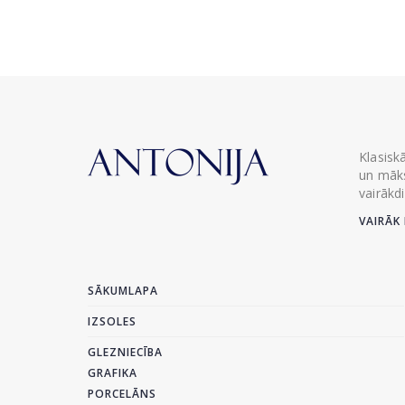
Klasisk
un māks
vairākd
VAIRĀK 
SĀKUMLAPA
IZSOLES
GLEZNIECĪBA
GRAFIKA
PORCELĀNS