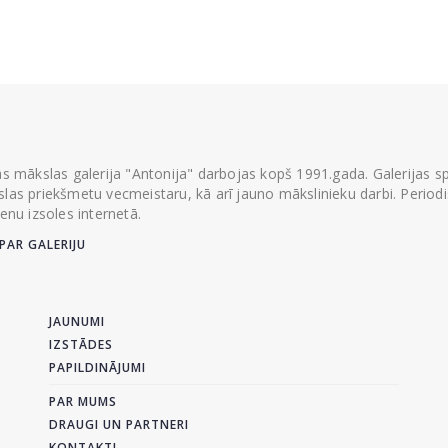
ās mākslas galerija "Antonija" darbojas kopš 1991.gada. Galerijas spec
las priekšmetu vecmeistaru, kā arī jauno mākslinieku darbi. Periodisk
ienu izsoles internetā.
PAR GALERIJU
JAUNUMI
IZSTĀDES
PAPILDINĀJUMI
PAR MUMS
DRAUGI UN PARTNERI
KONTAKTI