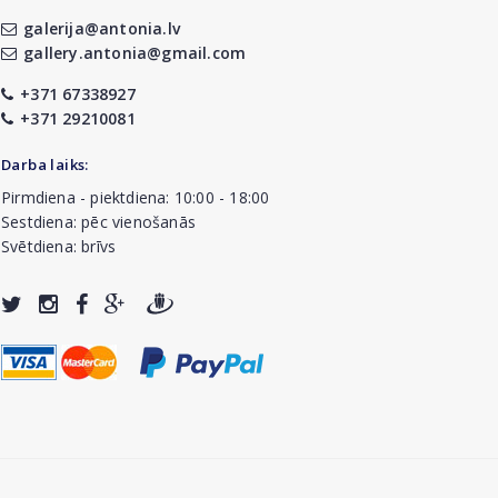
galerija@antonia.lv
gallery.antonia@gmail.com
+371 67338927
+371 29210081
Darba laiks:
Pirmdiena - piektdiena: 10:00 - 18:00
Sestdiena: pēc vienošanās
Svētdiena: brīvs