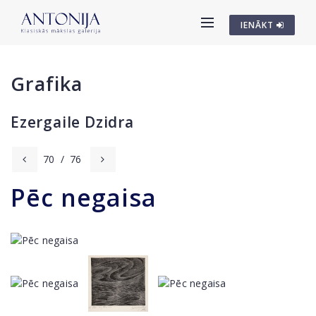
IENĀKT
Grafika
Ezergaile Dzidra
70
/
76
Pēc negaisa