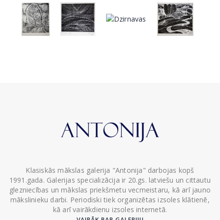
Klasiskās mākslas galerija "Antonija" darbojas kopš
1991.gada. Galerijas specializācija ir 20.gs. latviešu un cittautu
glezniecības un mākslas priekšmetu vecmeistaru, kā arī jauno
mākslinieku darbi. Periodiski tiek organizētas izsoles klātienē,
kā arī vairākdienu izsoles internetā.
VAIRĀK PAR GALERIJU