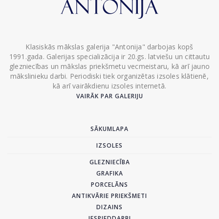
Klasiskās mākslas galerija "Antonija" darbojas kopš
1991.gada. Galerijas specializācija ir 20.gs. latviešu un cittautu
glezniecības un mākslas priekšmetu vecmeistaru, kā arī jauno
mākslinieku darbi. Periodiski tiek organizētas izsoles klātienē,
kā arī vairākdienu izsoles internetā.
VAIRĀK PAR GALERIJU
SĀKUMLAPA
IZSOLES
GLEZNIECĪBA
GRAFIKA
PORCELĀNS
ANTIKVĀRIE PRIEKŠMETI
DIZAINS
IESPIEDDARBI