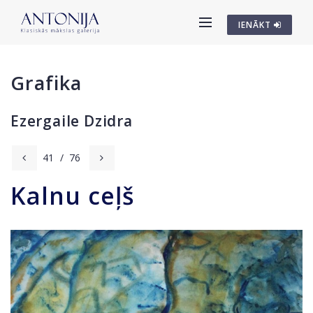
IENĀKT
Grafika
Ezergaile Dzidra
41
/
76
Kalnu ceļš