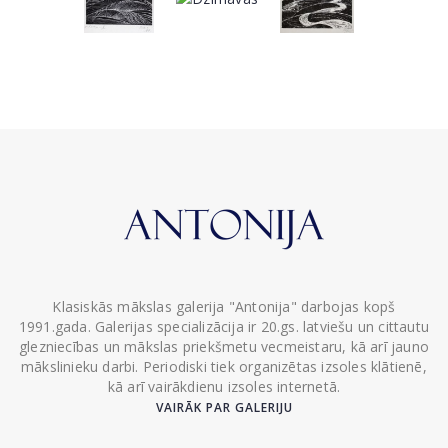
Klasiskās mākslas galerija "Antonija" darbojas kopš
1991.gada. Galerijas specializācija ir 20.gs. latviešu un cittautu
glezniecības un mākslas priekšmetu vecmeistaru, kā arī jauno
mākslinieku darbi. Periodiski tiek organizētas izsoles klātienē,
kā arī vairākdienu izsoles internetā.
VAIRĀK PAR GALERIJU