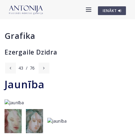
IENĀKT
Grafika
Ezergaile Dzidra
43
/
76
Jaunība