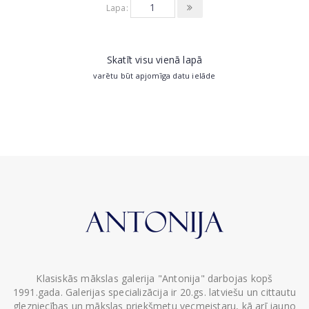
Lapa:
Skatīt visu vienā lapā
varētu būt apjomīga datu ielāde
Klasiskās mākslas galerija "Antonija" darbojas kopš
1991.gada. Galerijas specializācija ir 20.gs. latviešu un cittautu
glezniecības un mākslas priekšmetu vecmeistaru, kā arī jauno