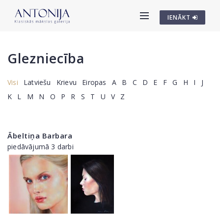
IENĀKT
Glezniecība
Visi
Latviešu
Krievu
Eiropas
A
B
C
D
E
F
G
H
I
J
K
L
M
N
O
P
R
S
T
U
V
Z
Ābeltiņa Barbara
piedāvājumā 3 darbi