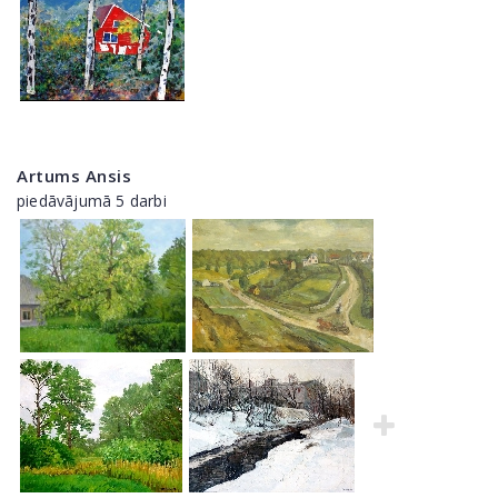
Artums Ansis
piedāvājumā 5 darbi