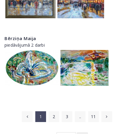
Bērziņa Maija
piedāvājumā 2 darbi
1
2
3
..
11