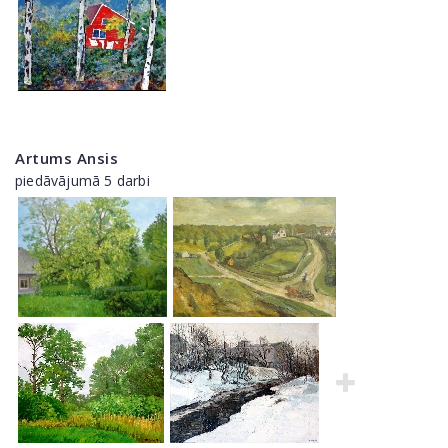
Artums Ansis
piedāvājumā 5 darbi