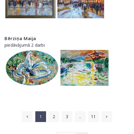
Bērziņa Maija
piedāvājumā 2 darbi
1
2
3
..
11