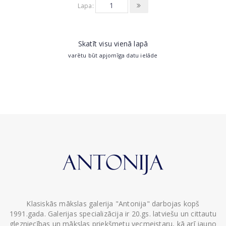
Lapa:
Skatīt visu vienā lapā
varētu būt apjomīga datu ielāde
Klasiskās mākslas galerija "Antonija" darbojas kopš
1991.gada. Galerijas specializācija ir 20.gs. latviešu un cittautu
glezniecības un mākslas priekšmetu vecmeistaru, kā arī jauno