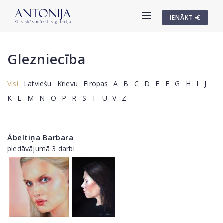
IENĀKT
Glezniecība
Visi
Latviešu
Krievu
Eiropas
A
B
C
D
E
F
G
H
I
J
K
L
M
N
O
P
R
S
T
U
V
Z
Ābeltiņa Barbara
piedāvājumā 3 darbi