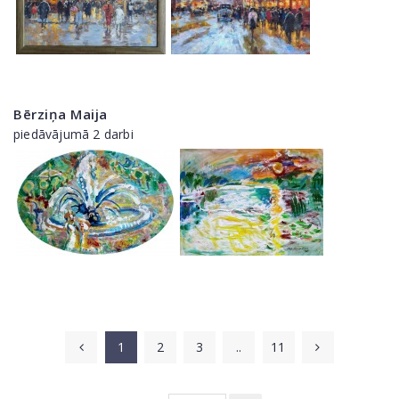
Bērziņa Maija
piedāvājumā 2 darbi
1
2
3
..
11