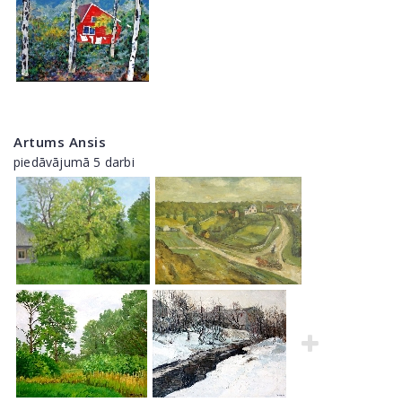
Artums Ansis
piedāvājumā 5 darbi