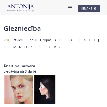
IENĀKT
Glezniecība
Visi
Latviešu
Krievu
Eiropas
A
B
C
D
E
F
G
H
I
J
K
L
M
N
O
P
R
S
T
U
V
Z
Ābeltiņa Barbara
piedāvājumā 3 darbi