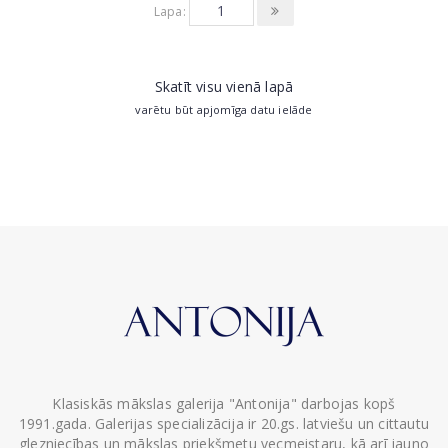
Lapa:
Skatīt visu vienā lapā
varētu būt apjomīga datu ielāde
Klasiskās mākslas galerija "Antonija" darbojas kopš
1991.gada. Galerijas specializācija ir 20.gs. latviešu un cittautu
glezniecības un mākslas priekšmetu vecmeistaru, kā arī jauno