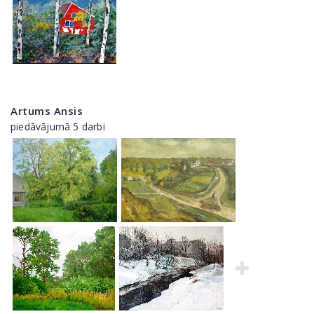
Artums Ansis
piedāvājumā 5 darbi