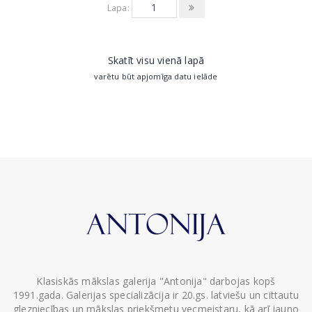
Lapa:
Skatīt visu vienā lapā
varētu būt apjomīga datu ielāde
Klasiskās mākslas galerija "Antonija" darbojas kopš
1991.gada. Galerijas specializācija ir 20.gs. latviešu un cittautu
glezniecības un mākslas priekšmetu vecmeistaru, kā arī jauno