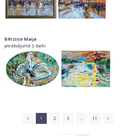
Bērziņa Maija
piedāvājumā 2 darbi
1
2
3
..
11