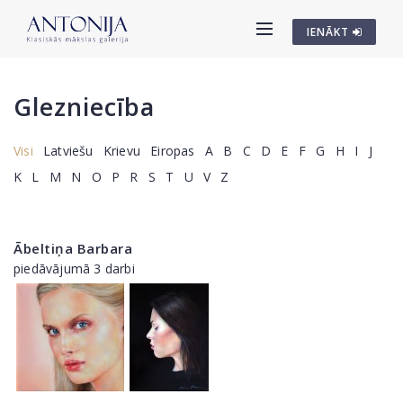
IENĀKT
Glezniecība
Visi
Latviešu
Krievu
Eiropas
A
B
C
D
E
F
G
H
I
J
K
L
M
N
O
P
R
S
T
U
V
Z
Ābeltiņa Barbara
piedāvājumā 3 darbi