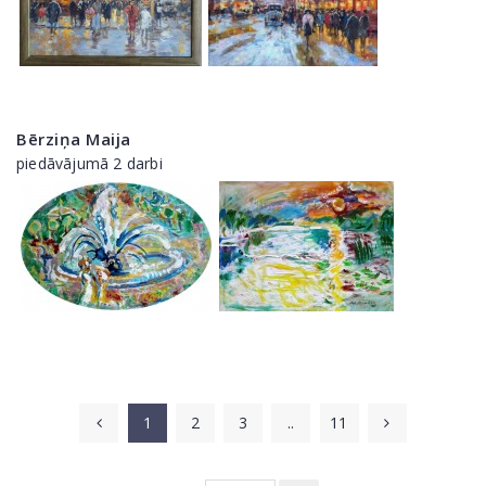
Bērziņa Maija
piedāvājumā 2 darbi
1
2
3
..
11