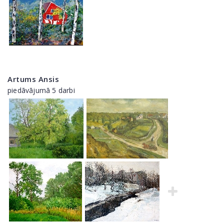
Artums Ansis
piedāvājumā 5 darbi