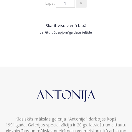
Lapa:
Skatīt visu vienā lapā
varētu būt apjomīga datu ielāde
Klasiskās mākslas galerija "Antonija" darbojas kopš
1991.gada. Galerijas specializācija ir 20.gs. latviešu un cittautu
glezniecības un mākslas priekšmetu vecmeistaru, kā arī jauno