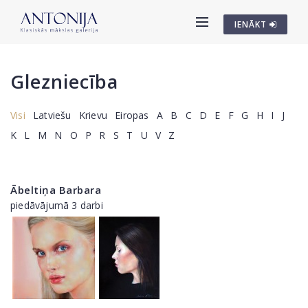
IENĀKT
Glezniecība
Visi
Latviešu
Krievu
Eiropas
A
B
C
D
E
F
G
H
I
J
K
L
M
N
O
P
R
S
T
U
V
Z
Ābeltiņa Barbara
piedāvājumā 3 darbi