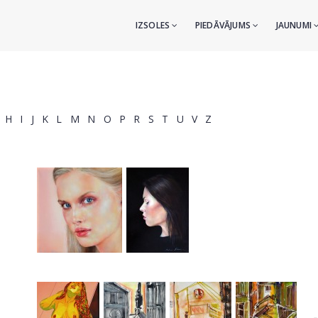
IZSOLES
PIEDĀVĀJUMS
JAUNUMI
H
I
J
K
L
M
N
O
P
R
S
T
U
V
Z