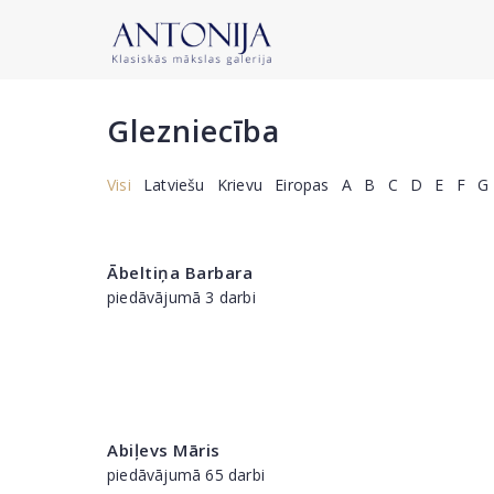
Glezniecība
Visi
Latviešu
Krievu
Eiropas
A
B
C
D
E
F
G
Ābeltiņa Barbara
piedāvājumā 3 darbi
Abiļevs Māris
piedāvājumā 65 darbi