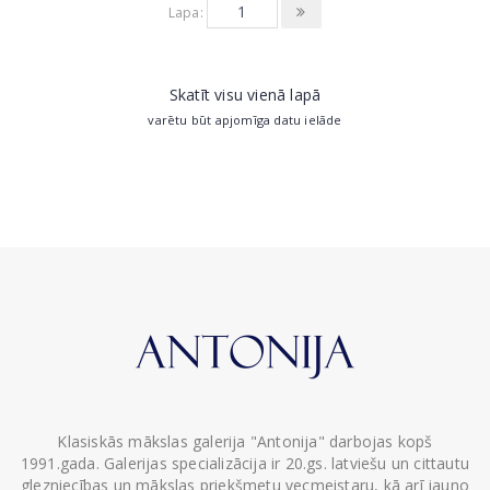
Lapa:
Skatīt visu vienā lapā
varētu būt apjomīga datu ielāde
Klasiskās mākslas galerija "Antonija" darbojas kopš
1991.gada. Galerijas specializācija ir 20.gs. latviešu un cittautu
glezniecības un mākslas priekšmetu vecmeistaru, kā arī jauno