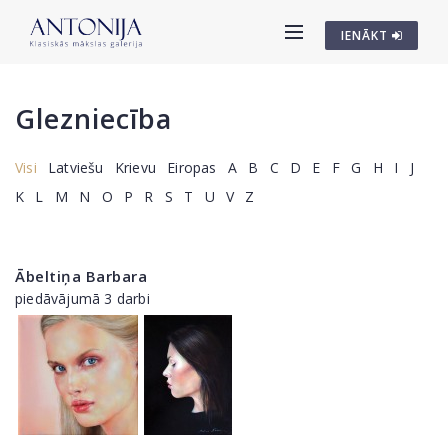
IENĀKT
Glezniecība
Visi
Latviešu
Krievu
Eiropas
A
B
C
D
E
F
G
H
I
J
K
L
M
N
O
P
R
S
T
U
V
Z
Ābeltiņa Barbara
piedāvājumā 3 darbi