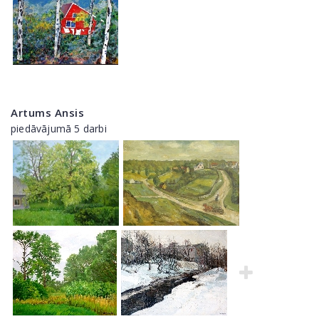
Artums Ansis
piedāvājumā 5 darbi