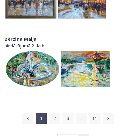
Bērziņa Maija
piedāvājumā 2 darbi
1
2
3
..
11