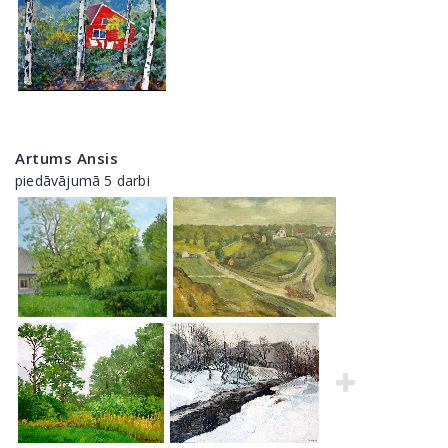
Artums Ansis
piedāvājumā 5 darbi