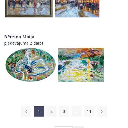
Bērziņa Maija
piedāvājumā 2 darbi
1
2
3
..
11