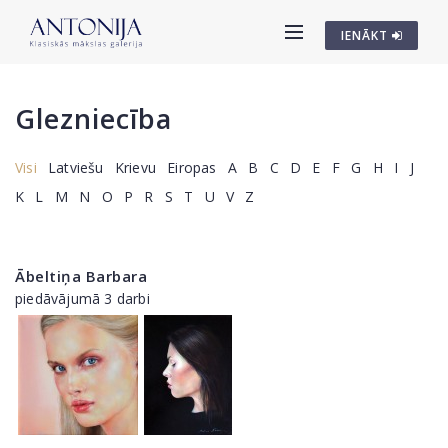
IENĀKT
Glezniecība
Visi
Latviešu
Krievu
Eiropas
A
B
C
D
E
F
G
H
I
J
K
L
M
N
O
P
R
S
T
U
V
Z
Ābeltiņa Barbara
piedāvājumā 3 darbi