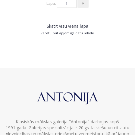
Lapa:
Skatīt visu vienā lapā
varētu būt apjomīga datu ielāde
Klasiskās mākslas galerija "Antonija" darbojas kopš
1991.gada. Galerijas specializācija ir 20.gs. latviešu un cittautu
glezniecības un mākslas priekšmetu vecmeistaru, kā arī jauno