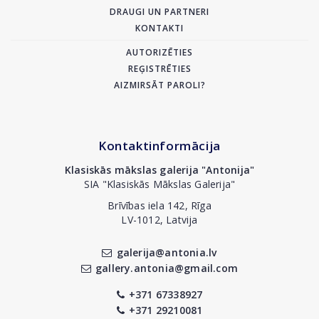
DRAUGI UN PARTNERI
KONTAKTI
AUTORIZĒTIES
REĢISTRĒTIES
AIZMIRSĀT PAROLI?
Kontaktinformācija
Klasiskās mākslas galerija "Antonija"
SIA "Klasiskās Mākslas Galerija"
Brīvības iela 142, Rīga
LV-1012, Latvija
galerija@antonia.lv
gallery.antonia@gmail.com
+371 67338927
+371 29210081