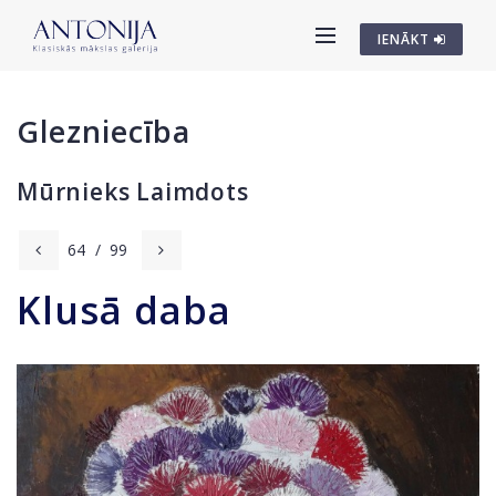
IENĀKT
Glezniecība
Mūrnieks Laimdots
64
/
99
Klusā daba