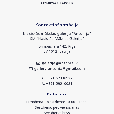
AIZMIRSĀT PAROLI?
Kontaktinformācija
Klasiskās mākslas galerija "Antonija"
SIA "Klasiskās Mākslas Galerija"
Brīvības iela 142, Rīga
LV-1012, Latvija
galerija@antonia.lv
gallery.antonia@gmail.com
+371 67338927
+371 29210081
Darba laiks:
Pirmdiena - piektdiena: 10:00 - 18:00
Sestdiena: pēc vienošanās
Svētdiena: brīvs