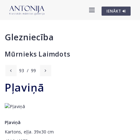
IENĀKT
Glezniecība
Mūrnieks Laimdots
93
/
99
Pļaviņā
Pļaviņā
Kartons, eļļa. 39x30 cm