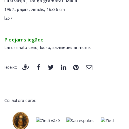
Ilustrācija J. Raiņa grāmatai "Mīkla"
1962., papīrs, zīmulis, 16x36 cm
l267
Pieejams iegādei
Lai uzzinātu cenu, lūdzu, sazinieties ar mums.
Ieteikt:
Citi autora darbi: