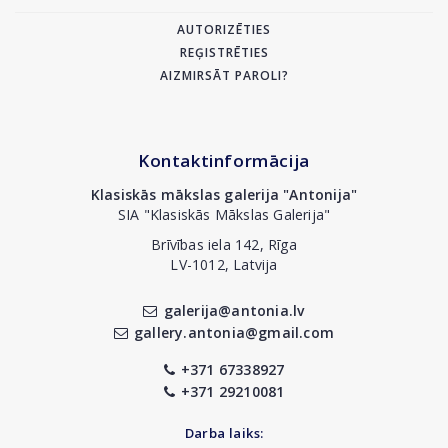
AUTORIZĒTIES
REĢISTRĒTIES
AIZMIRSĀT PAROLI?
Kontaktinformācija
Klasiskās mākslas galerija "Antonija"
SIA "Klasiskās Mākslas Galerija"
Brīvības iela 142, Rīga
LV-1012, Latvija
galerija@antonia.lv
gallery.antonia@gmail.com
+371 67338927
+371 29210081
Darba laiks: