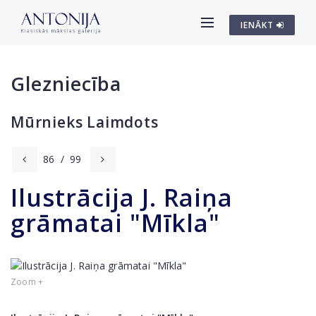
IENĀKT
Glezniecība
Mūrnieks Laimdots
86
/
99
Ilustrācija J. Raiņa
grāmatai "Mīkla"
Zoom +